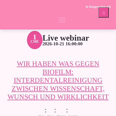
in Kooperation mit
Nora-Sophie Feulner
1
Live webinar
CME
2026-10-21 16:00:00
WIR HABEN WAS GEGEN
BIOFILM:
INTERDENTALREINIGUNG
ZWISCHEN WISSENSCHAFT,
WUNSCH UND WIRKLICHKEIT
:
:
: