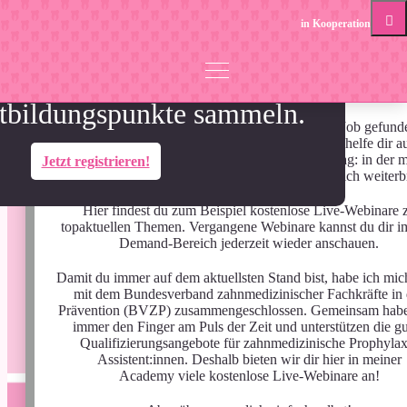
in Kooperation mit
los Mitglied werden und
Herzlich willkommen
bildungspunkte sammeln.
Mit mir hast du eine gute Freundin für deinen Job gefund
Deshalb kannst du bei mir nicht nur einkaufen, ich helfe dir a
einer geballten Ladung Wissen für den Praxisalltag: in der m
Jetzt registrieren!
Academy – dem Fortbildungstool, das dich wirklich weiterbr
Hier findest du zum Beispiel kostenlose Live-Webinare 
Nora-Sophie Feulner
topaktuellen Themen. Vergangene Webinare kannst du dir i
Demand-Bereich jederzeit wieder anschauen.
1
Live-Webinar
Damit du immer auf dem aktuellsten Stand bist, habe ich mic
CME
mit dem Bundesverband zahnmedizinischer Fachkräfte in 
2026-10-21 16:00:00
Prävention (BVZP) zusammengeschlossen. Gemeinsam habe
immer den Finger am Puls der Zeit und unterstützen die g
WIR HABEN WAS GEGEN
Qualifizierungsangebote für zahnmedizinische Prophylax
Assistent:innen. Deshalb bieten wir dir hier in meiner
BIOFILM:
Academy viele kostenlose Live-Webinare an!
INTERDENTALREINIGUNG