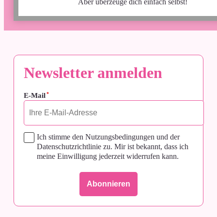
Aber überzeuge dich einfach selbst!
ZWISCHEN WISSENSCHAFT,
WUNSCH UND WIRKLICHKEIT
:
:
:
Days
Hours
Minutes
Seconds
Newsletter anmelden
Jetzt anmelden
*
E-Mail
Zum Kalender hinzufügen
andere Zeitzonen
Ich stimme den Nutzungsbedingungen und der
Datenschutzrichtlinie zu. Mir ist bekannt, dass ich
meine Einwilligung jederzeit widerrufen kann.