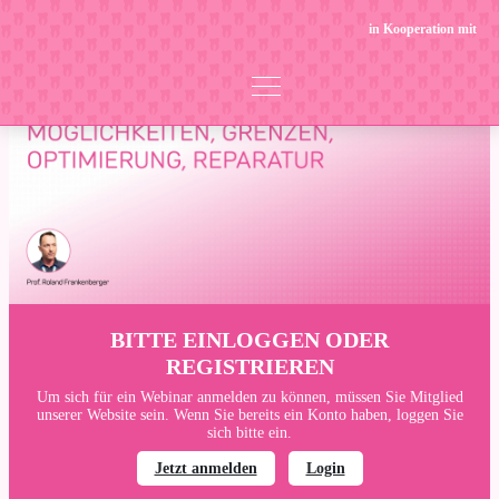
in Kooperation mit
BITTE EINLOGGEN ODER
REGISTRIEREN
Um sich für ein Webinar anmelden zu können, müssen Sie Mitglied
unserer Website sein. Wenn Sie bereits ein Konto haben, loggen Sie
sich bitte ein.
Jetzt anmelden
Login