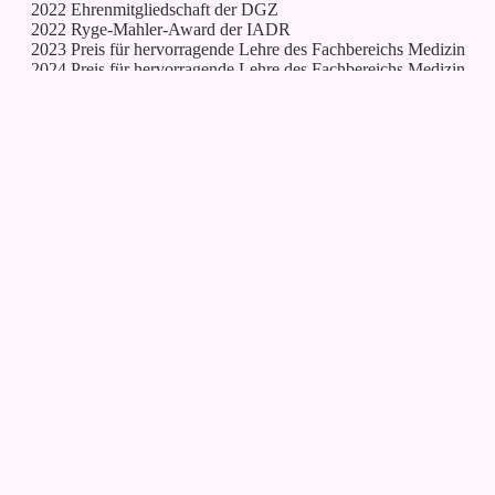
2022 Ehrenmitgliedschaft der DGZ
2022 Ryge-Mahler-Award der IADR
2023 Preis für hervorragende Lehre des Fachbereichs Medizin
2024 Preis für hervorragende Lehre des Fachbereichs Medizin
>700 Publikationen, >1200 Vorträge, >50 Auszeichnungen, >200
Doktorkinder
Das politisch verordnete Amalgam-Aus war unnötig und es kam z
früh. Wissenschaftler sprachen sich unisono und unmissverständli
für ein Phase Down bis 2035 aus, Umweltpolitikern war das egal 
Environment first, Patients second.
Auf der anderen Seite waren zwei Dinge immer klar: 1. Ein Materi
wie Amalgam (große Fehlerverzeihbarkeit, plastisches Metall) wir
nie wieder kommen. 2. Ein in die Mundhöhle eingebrachtes
Material mit 50% Quecksilberanteil würde immer aus irgendeinem
Grund toxikologisch und umweltpolitisch diskutiert werden.
Trotzdem war es an der „Amalgam-Front“ jahrelang ruhig und es
bestand auch kein öffentlicher Druck für ein schnelles, ja
überstürztes Amalgam-Aus. Jetzt ist das Amalgamverbot da und w
leben konstruktiv mit den Konsequenzen. Dieser Vortrag zeichnet
ein realistisches Bild der Füllungstherapie 2025+ auf Basis
wissenschaftlicher Erkenntnisse.
Durch die Neuklassifikation plastischer Restaurationsmaterialien
(selbstadhäsiv vs. Adhäsiv) stellen Glashybride die neue
Basisversorgung dar, da sie klinische Bewährung und die „Kassen
Parameter“ wirtschaftlich/ausreichend/zweckmäßig vereint.