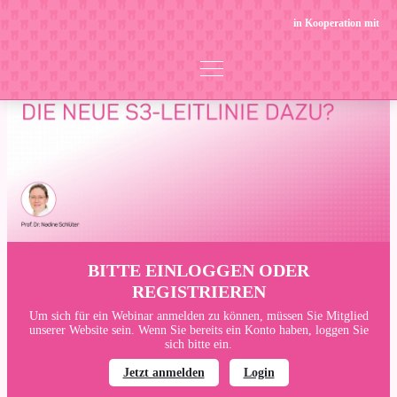
in Kooperation mit
BITTE EINLOGGEN ODER
REGISTRIEREN
Um sich für ein Webinar anmelden zu können, müssen Sie Mitglied
unserer Website sein. Wenn Sie bereits ein Konto haben, loggen Sie
sich bitte ein.
Jetzt anmelden
Login