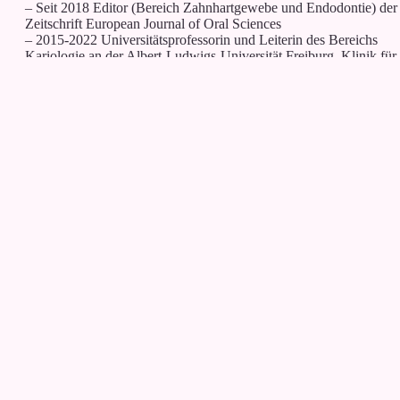
– Seit 2018 Editor (Bereich Zahnhartgewebe und Endodontie) der
Zeitschrift European Journal of Oral Sciences
– 2015-2022 Universitätsprofessorin und Leiterin des Bereichs
Kariologie an der Albert-Ludwigs-Universität Freiburg, Klinik für
Zahnerhaltungskunde und Parodontologie
– Seit 2013 Mitglied im wissenschaftlichen Beirat verschiedener
Zeitschriften und Arbeitsgemeinschaften
– Habilitation 2012 in Gießen zum Thema Therapie von Erosione
mit zinnhaltigen Mundhygieneprodukten
– 2011-2015 Oberärztin an der Justus-Liebig-Universität Gießen,
Poliklinik für Zahnerhaltungskunde und Präventive Zahnheilkund
– Promotion zum Dr. med. dent. 2004 in Göttingen
– 2002-2010 wissenschaftliche Mitarbeiterin an der Justus-Liebig-
Universität Gießen, Poliklinik für Zahnerhaltungskunde und
Präventive Zahnheilkunde
– Studium der Zahnmedizin in Göttingen von 1996-2001
In sozialen Netzwerken teilen: