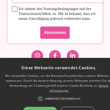
Ich stimme den Nutzungsbedingungen und der
Datenschutzrichtlinie zu. Mir ist bekannt, dass ich
meine Einwilligung jederzeit widerrufen kann.
Diese Webseite verwendet Cookies.
Wir verwenden Cookies, um die Benutzerfreundlichkeit unserer Website 
verbessern. Durch die weitere Nutzung unserer Webseite stimmen Sie d
IMPRESSUM
DATENSCHUTZERKLÄRUNG
AGB
Verwendung von Cookies gemäß unserer Cookie-Richtlinie zu.
Weitere
COOKIE SETTINGS
Informationen
© 2026 minilu Academy
UNBEDINGT ERFORDERLICH