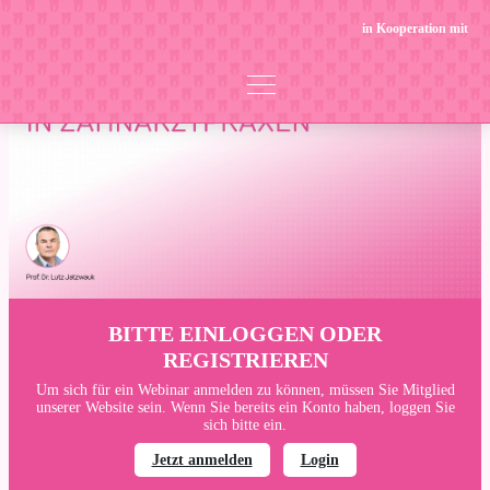
in Kooperation mit
BITTE EINLOGGEN ODER
REGISTRIEREN
Um sich für ein Webinar anmelden zu können, müssen Sie Mitglied
unserer Website sein. Wenn Sie bereits ein Konto haben, loggen Sie
sich bitte ein.
Jetzt anmelden
Login