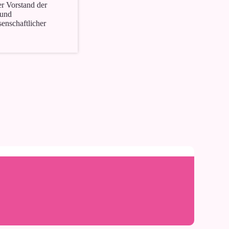
er Vorstand der
 und
enschaftlicher
1
CME
On-Demand
Webinar