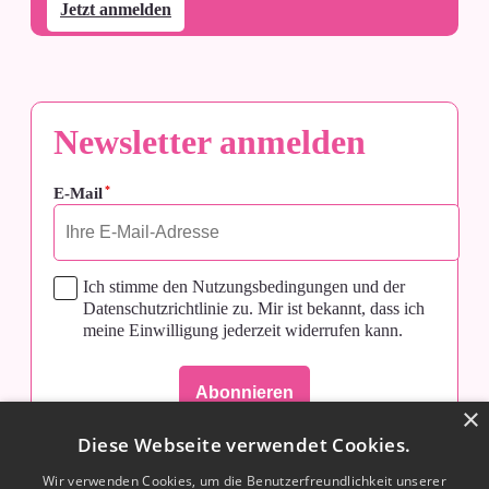
Jetzt anmelden
Jetzt anmelden
Newsletter anmelden
*
E-Mail
Ich stimme den Nutzungsbedingungen und der
Datenschutzrichtlinie zu. Mir ist bekannt, dass ich
meine Einwilligung jederzeit widerrufen kann.
Sabrina Surowec
1
×
CME
Diese Webseite verwendet Cookies.
MEHR ZÄHNE, MEHR
Wir verwenden Cookies, um die Benutzerfreundlichkeit unserer